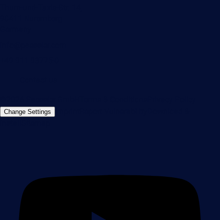
Thurn-und-Taxis-Str. 14,
90411 Nuremberg
Germany
info@paessler.com
+49 911 93775-0
Contact us
©2026 Paessler GmbH
Terms & Conditions
Privacy Policy
Imprint
Report Vulnerability
Download &
Change Settings
Install
Sitemap