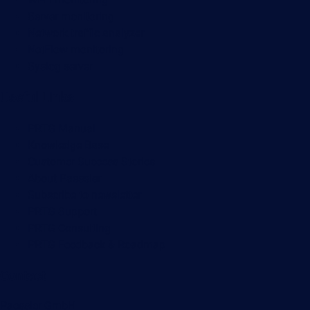
Server monitoring
Network traffic analyzer
NetFlow monitoring
Syslog server
Useful Links
PRTG Manual
Knowledge Base
Customer Success Stories
About Paessler
Subscribe to newsletter
PRTG Support
PRTG Consulting
PRTG Feedback & Roadmap
Contact
Paessler GmbH