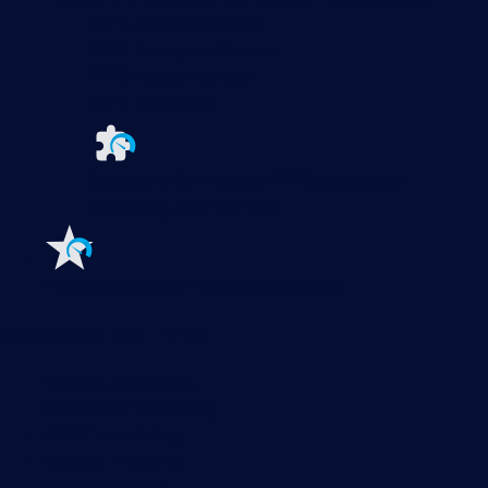
PRTG Network Monitor
PRTG Enterprise Monitor
PRTG Hosted Monitor
PRTG UVexplorer
Extensions for Paessler PRTG
Extend your
monitoring to a new level
Features
Explore all monitoring features
Monitoring with PRTG
Network monitoring
Bandwidth monitoring
SNMP monitoring
Network mapping
Wi-Fi monitoring