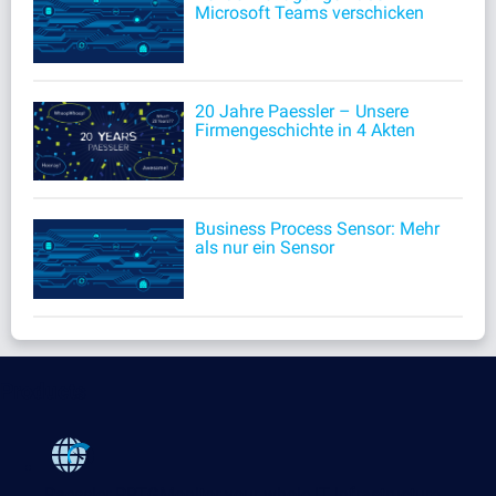
Microsoft Teams verschicken
20 Jahre Paessler – Unsere
Firmengeschichte in 4 Akten
Business Process Sensor: Mehr
als nur ein Sensor
Products
Paessler PRTG
Monitor your whole IT infrastructure