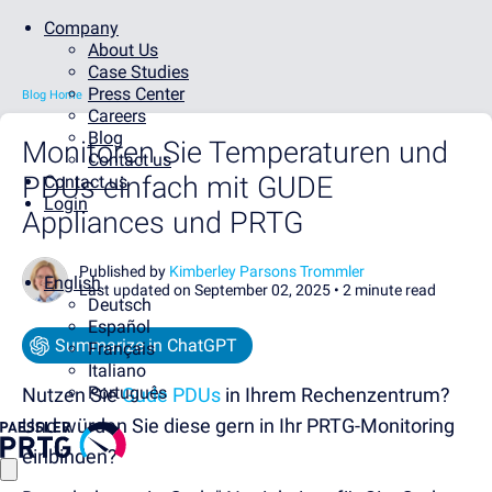
Company
About Us
Case Studies
Press Center
Blog Home
Careers
Blog
Monitoren Sie Temperaturen und
Contact us
PDUs einfach mit GUDE
Contact us
Login
Appliances und PRTG
Published by
Kimberley Parsons Trommler
English
Last updated on September 02, 2025 •
2 minute read
Deutsch
Español
Summarize in ChatGPT
Français
Italiano
Português
Nutzen Sie
Gude PDUs
in Ihrem Rechenzentrum?
Und würden Sie diese gern in Ihr PRTG-Monitoring
einbinden?